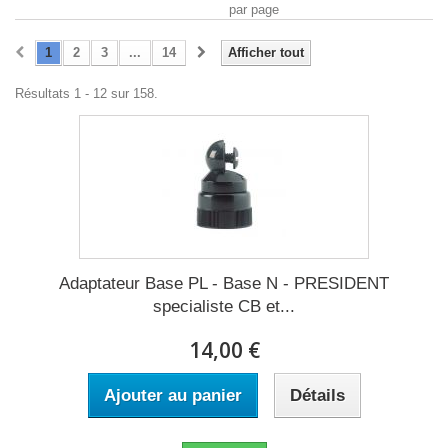
par page
1
2
3
...
14
Afficher tout
Résultats 1 - 12 sur 158.
Adaptateur Base PL - Base N - PRESIDENT
specialiste CB et...
14,00 €
Ajouter au panier
Détails