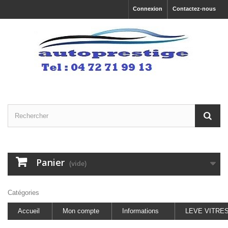
Connexion
Contactez-nous
Panier
(vide)
Catégories
Accueil
Mon compte
Informations
LEVE VITRE