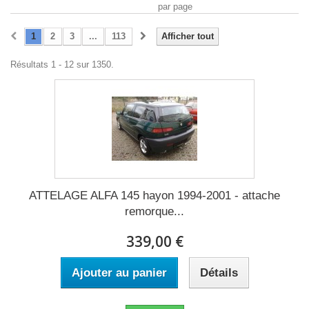
par page
1
2
3
...
113
Afficher tout
Résultats 1 - 12 sur 1350.
ATTELAGE ALFA 145 hayon 1994-2001 - attache
remorque...
339,00 €
Ajouter au panier
Détails