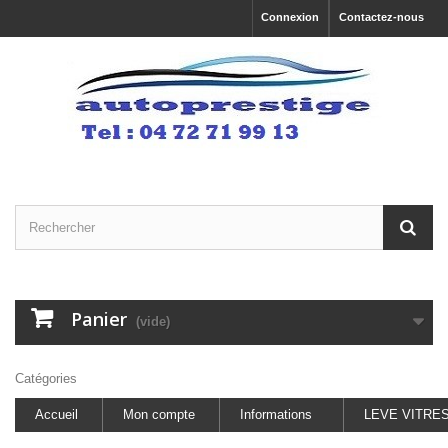
Connexion
Contactez-nous
Panier
(vide)
Catégories
Accueil
Mon compte
Informations
LEVE VITRE